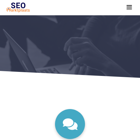
SEO tools reviews
Marketeer bij jou in de buurt?
Offerte
1. Seo voor beginners +
2. Onderzoeken +
3. Aan de slag! +