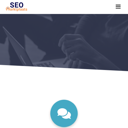
SEO tools reviews
Marketeer bij jou in de buurt?
Offerte
1. Seo voor beginners +
2. Onderzoeken +
3. Aan de slag! +