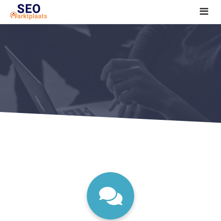
SEO tools reviews
Marketeer bij jou in de buurt?
Offerte
1. Seo voor beginners +
2. Onderzoeken +
3. Aan de slag! +