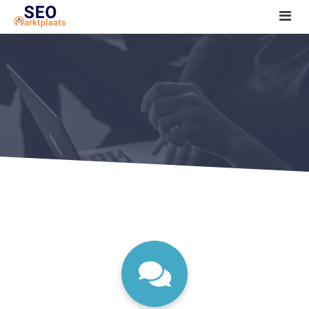
SEO tools reviews
Marketeer bij jou in de buurt?
Offerte
1. Seo voor beginners +
2. Onderzoeken +
3. Aan de slag! +