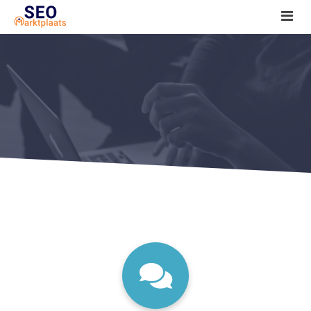
SEO tools reviews
Marketeer bij jou in de buurt?
Offerte
1. Seo voor beginners +
2. Onderzoeken +
3. Aan de slag! +