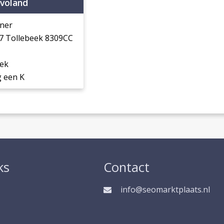
evoland
ner
7 Tollebeek 8309CC
eek
 een K
ks
Contact
info@seomarktplaats.nl