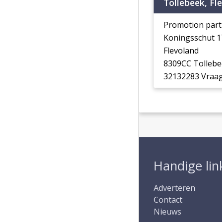
Tollebeek, Fl
Promotion part
Koningsschut 1
Flevoland
8309CC Tolleb
32132283 Vraag
Handige lin
Adverteren
Contact
Nieuws