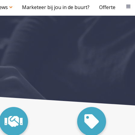
iews
Marketeer bij jou in de buurt?
Offerte