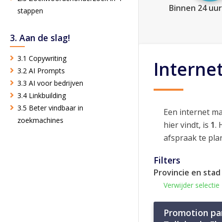
Binnen 24 uur
stappen
3. Aan de slag!
3.1 Copywriting
Interne
3.2 AI Prompts
3.3 AI voor bedrijven
3.4 Linkbuilding
3.5 Beter vindbaar in
Een internet m
zoekmachines
hier vindt, is
1
.
afspraak te pla
Filters
Provincie en stad
Verwijder selectie
Promotion pa