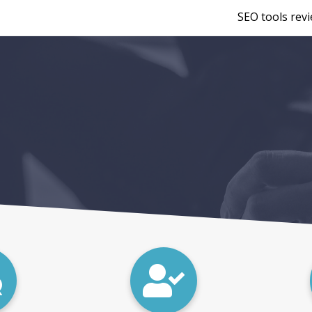
SEO tools rev