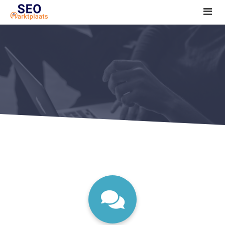
SEO tools reviews
Marketeer bij jou in de buurt?
Offerte
1. Seo voor beginners +
2. Onderzoeken +
3. Aan de slag! +