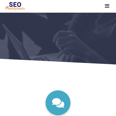
SEO tools reviews
Marketeer bij jou in de buurt?
Offerte
1. Seo voor beginners +
2. Onderzoeken +
3. Aan de slag! +