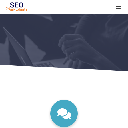
SEO tools reviews
Marketeer bij jou in de buurt?
Offerte
1. Seo voor beginners +
2. Onderzoeken +
3. Aan de slag! +