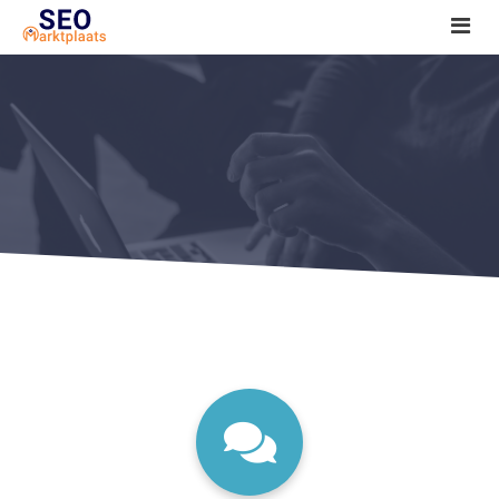
SEO tools reviews
Marketeer bij jou in de buurt?
Offerte
1. Seo voor beginners +
2. Onderzoeken +
3. Aan de slag! +