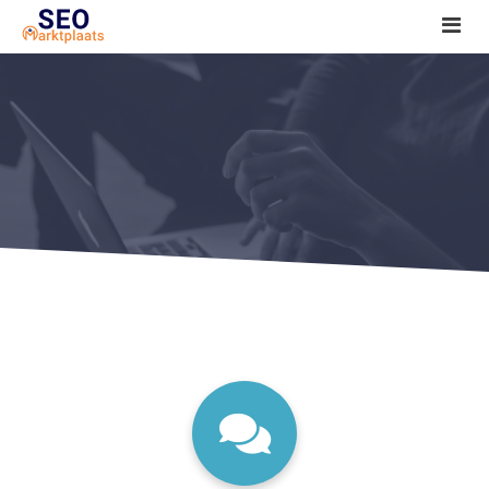
SEO tools reviews
Marketeer bij jou in de buurt?
Offerte
1. Seo voor beginners +
2. Onderzoeken +
3. Aan de slag! +