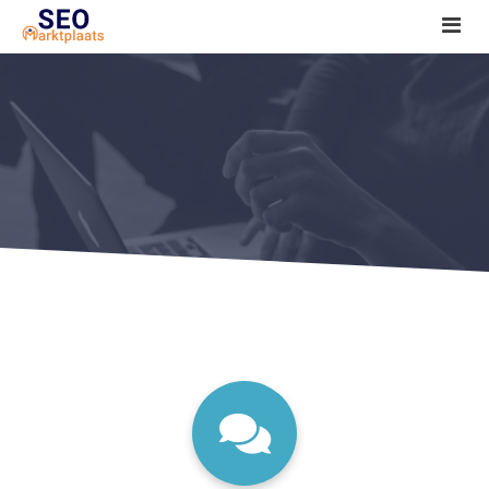
SEO tools reviews
Marketeer bij jou in de buurt?
Offerte
1. Seo voor beginners +
2. Onderzoeken +
3. Aan de slag! +