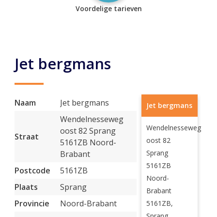
Voordelige tarieven
Jet bergmans
Naam
Jet bergmans
Jet bergmans
Wendelnesseweg
Wendelnesseweg
oost 82 Sprang
Straat
oost 82
5161ZB Noord-
Sprang
Brabant
5161ZB
Postcode
5161ZB
Noord-
Plaats
Sprang
Brabant
Provincie
Noord-Brabant
5161ZB,
Sprang