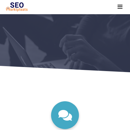
SEO tools reviews
Marketeer bij jou in de buurt?
Offerte
1. Seo voor beginners +
2. Onderzoeken +
3. Aan de slag! +