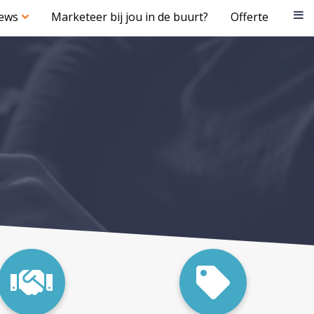
iews
Marketeer bij jou in de buurt?
Offerte