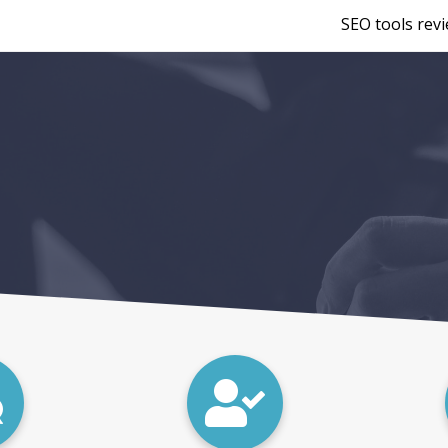
SEO tools rev