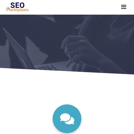
SEO tools reviews
Marketeer bij jou in de buurt?
Offerte
1. Seo voor beginners +
2. Onderzoeken +
3. Aan de slag! +