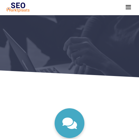
SEO tools reviews
Marketeer bij jou in de buurt?
Offerte
1. Seo voor beginners +
2. Onderzoeken +
3. Aan de slag! +