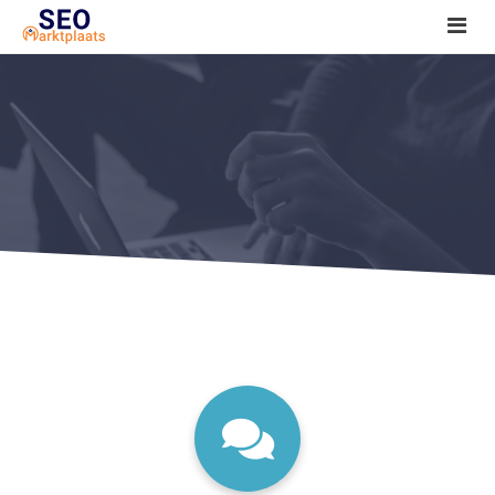
SEO tools reviews
Marketeer bij jou in de buurt?
Offerte
1. Seo voor beginners +
2. Onderzoeken +
3. Aan de slag! +