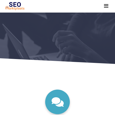
SEO tools reviews
Marketeer bij jou in de buurt?
Offerte
1. Seo voor beginners +
2. Onderzoeken +
3. Aan de slag! +