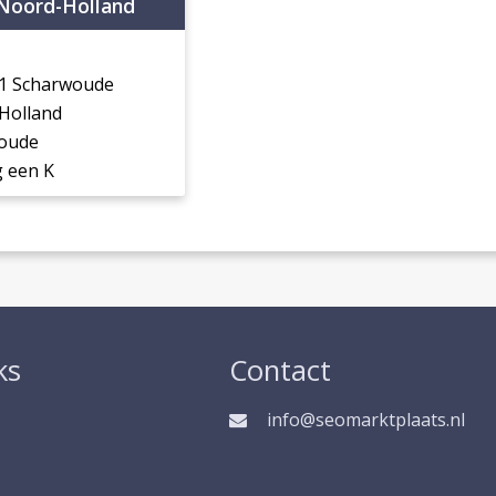
Noord-Holland
31 Scharwoude
Holland
oude
 een K
ks
Contact
info@seomarktplaats.nl