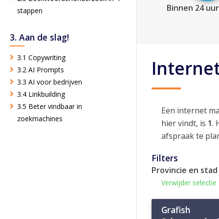
Binnen 24 uur
stappen
3. Aan de slag!
3.1 Copywriting
Interne
3.2 AI Prompts
3.3 AI voor bedrijven
3.4 Linkbuilding
3.5 Beter vindbaar in
Een internet m
zoekmachines
hier vindt, is
1
.
afspraak te pla
Filters
Provincie en stad
Verwijder selectie
Grafish