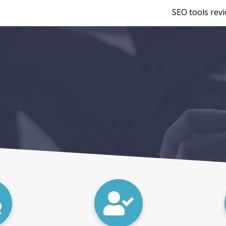
SEO tools rev