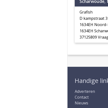
Scharwoude, 
Grafish
D kampstraat 
1634EH Noord-
1634EH Scharw
37125809 Vraag
Handige lin
Adverteren
Contact
Nieuws