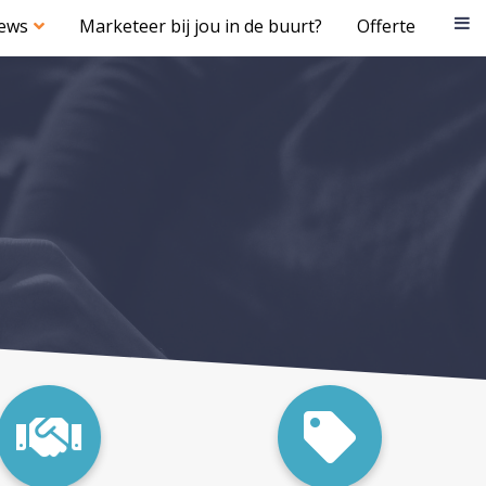
iews
Marketeer bij jou in de buurt?
Offerte