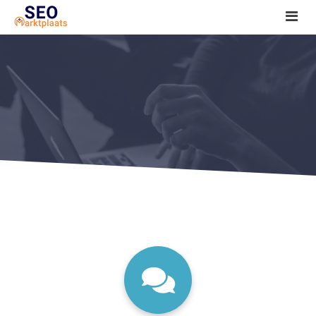
SEO tools reviews
Marketeer bij jou in de buurt?
Offerte
1. Seo voor beginners +
2. Onderzoeken +
3. Aan de slag! +