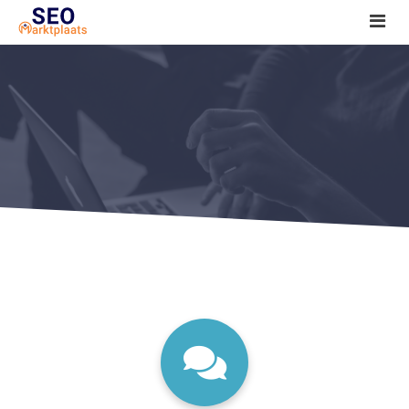
SEO tools reviews
Marketeer bij jou in de buurt?
Offerte
1. Seo voor beginners +
2. Onderzoeken +
3. Aan de slag! +