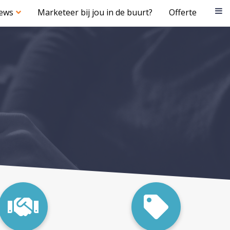
iews
Marketeer bij jou in de buurt?
Offerte