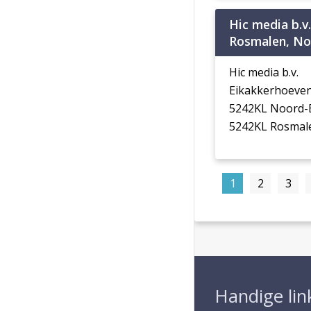
Hic media b.v.
Rosmalen, No
Hic media b.v.
Eikakkerhoeve
5242KL Noord-
5242KL Rosmal
1
2
3
Handige lin