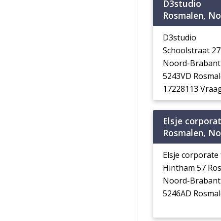
D3studio
Rosmalen, No
D3studio
Schoolstraat 2
Noord-Brabant
5243VD Rosmal
17228113 Vraag
Elsje corpora
Rosmalen, No
Elsje corporate
Hintham 57 Ro
Noord-Brabant
5246AD Rosmal