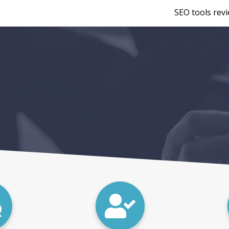
SEO tools rev