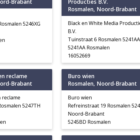
ord-Brabant
Producties B.V.
Rosmalen, Noord-Brabant
Black en White Media Producti
8 Rosmalen 5246XG
B.V.
Tuinstraat 6 Rosmalen 5241AA
en
5241AA Rosmalen
16052669
en reclame
Buro wien
ord-Brabant
Rosmalen, Noord-Brabant
 reclame
Buro wien
 Rosmalen 5247TH
Refreinstraat 19 Rosmalen 52
Noord-Brabant
len
5245BD Rosmalen