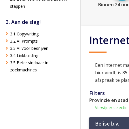
Binnen 24 uur
stappen
3. Aan de slag!
3.1 Copywriting
Interne
3.2 AI Prompts
3.3 AI voor bedrijven
3.4 Linkbuilding
3.5 Beter vindbaar in
Een internet m
zoekmachines
hier vindt, is
35
afspraak te pla
Filters
Provincie en stad
Verwijder selectie
Belise b.v.