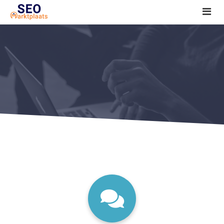
SEO tools reviews
Marketeer bij jou in de buurt?
Offerte
1. Seo voor beginners +
2. Onderzoeken +
3. Aan de slag! +