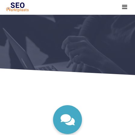
SEO tools reviews
Marketeer bij jou in de buurt?
Offerte
1. Seo voor beginners +
2. Onderzoeken +
3. Aan de slag! +