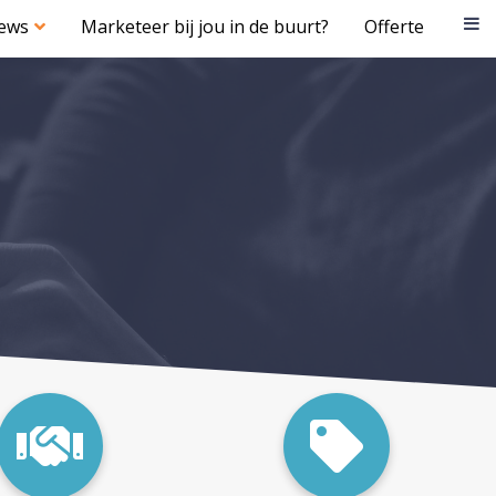
iews
Marketeer bij jou in de buurt?
Offerte