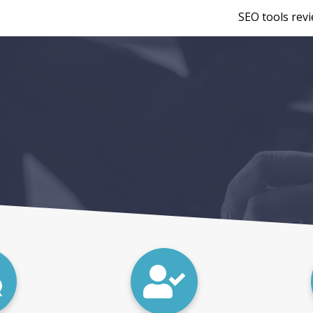
SEO tools rev