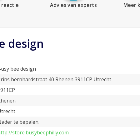
 reactie
Advies van experts
Meer k
e design
Busy bee design
Prins bernhardstraat 40 Rhenen 3911CP Utrecht
3911CP
Rhenen
Utrecht
ader te bepalen.
ttp://store.busybeephilly.com