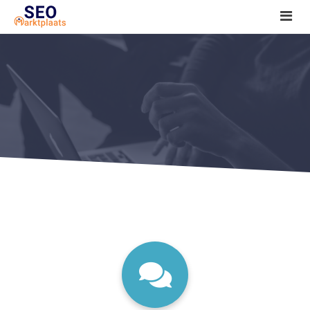
SEO tools reviews
Marketeer bij jou in de buurt?
Offerte
1. Seo voor beginners +
2. Onderzoeken +
3. Aan de slag! +