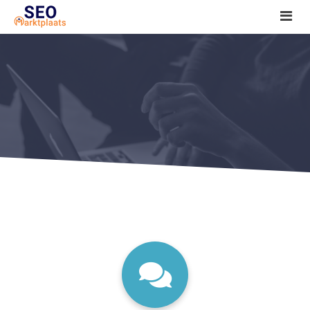
SEO tools reviews
Marketeer bij jou in de buurt?
Offerte
1. Seo voor beginners +
2. Onderzoeken +
3. Aan de slag! +