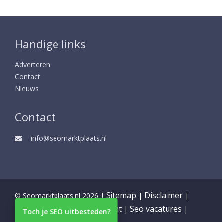
Handige links
Adverteren
Contact
Nieuws
Contact
info@seomarktplaats.nl
Sitemap
Disclaimer
© Seomarktplaats.nl 2026 |
|
|
Partners
Privacy statement
Seo vacatures
|
|
|
Toch je SEO uitbesteden?