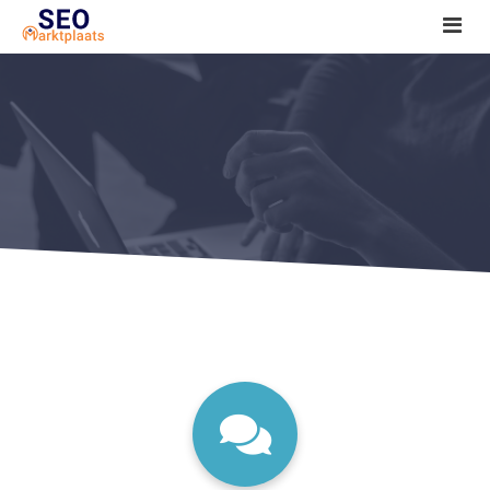
SEO tools reviews
Marketeer bij jou in de buurt?
Offerte
1. Seo voor beginners +
2. Onderzoeken +
3. Aan de slag! +