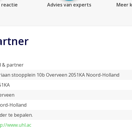
 reactie
Advies van experts
Meer k
artner
l & partner
riaan stoopplein 10b Overveen 2051KA Noord-Holland
51KA
erveen
ord-Holland
der te bepalen.
p://www.uhl.ac