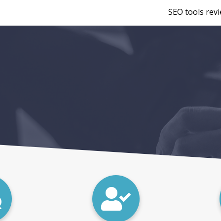
SEO tools rev