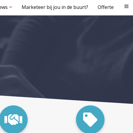
iews
Marketeer bij jou in de buurt?
Offerte