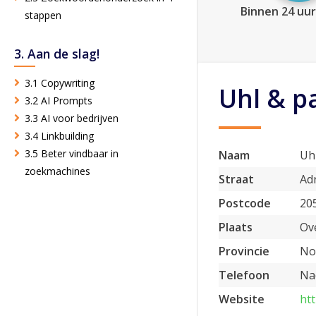
Binnen 24 uur
stappen
3. Aan de slag!
3.1 Copywriting
Uhl & p
3.2 AI Prompts
3.3 AI voor bedrijven
3.4 Linkbuilding
3.5 Beter vindbaar in
Naam
Uh
zoekmachines
Straat
Ad
Postcode
20
Plaats
Ov
Provincie
No
Telefoon
Na
Website
htt