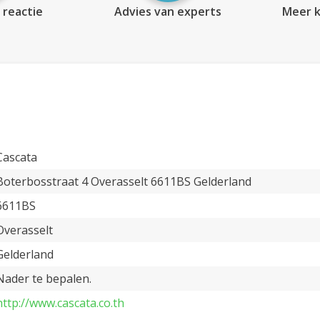
 reactie
Advies van experts
Meer k
Cascata
Boterbosstraat 4 Overasselt 6611BS Gelderland
6611BS
Overasselt
Gelderland
Nader te bepalen.
http://www.cascata.co.th