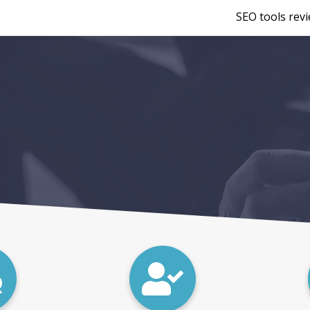
SEO tools rev