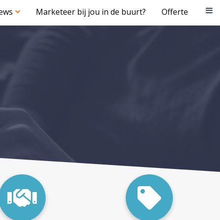
iews
Marketeer bij jou in de buurt?
Offerte