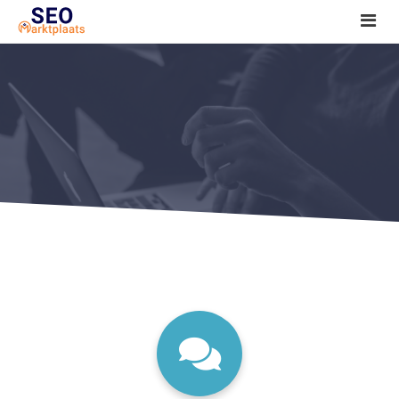
SEO tools reviews
Marketeer bij jou in de buurt?
Offerte
1. Seo voor beginners +
2. Onderzoeken +
3. Aan de slag! +