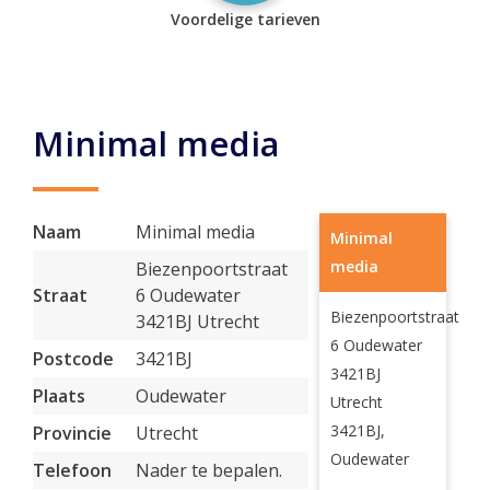
Voordelige tarieven
Minimal media
Naam
Minimal media
Minimal
media
Biezenpoortstraat
Straat
6 Oudewater
Biezenpoortstraat
3421BJ Utrecht
6 Oudewater
Postcode
3421BJ
3421BJ
Plaats
Oudewater
Utrecht
3421BJ,
Provincie
Utrecht
Oudewater
Telefoon
Nader te bepalen.