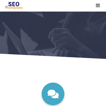
SEO tools reviews
Marketeer bij jou in de buurt?
Offerte
1. Seo voor beginners +
2. Onderzoeken +
3. Aan de slag! +