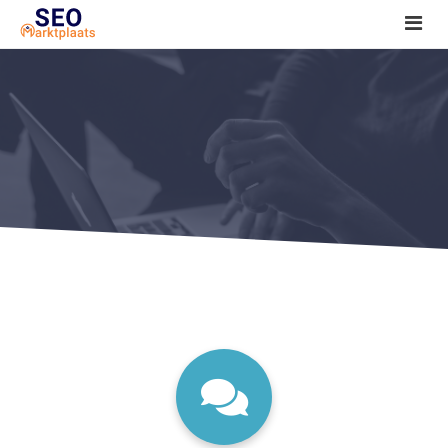
SEO tools reviews
Marketeer bij jou in de buurt?
Offerte
1. Seo voor beginners +
2. Onderzoeken +
3. Aan de slag! +