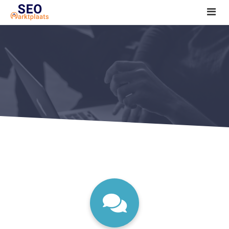
SEO tools reviews
Marketeer bij jou in de buurt?
Offerte
1. Seo voor beginners +
2. Onderzoeken +
3. Aan de slag! +