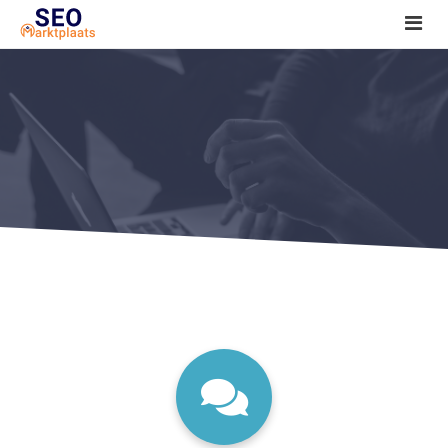
SEO tools reviews
Marketeer bij jou in de buurt?
Offerte
1. Seo voor beginners +
2. Onderzoeken +
3. Aan de slag! +