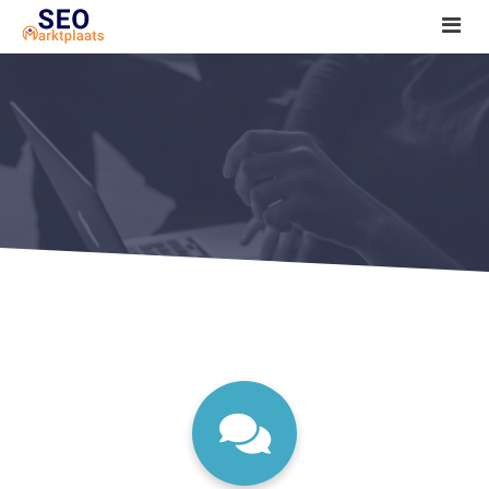
SEO tools reviews
Marketeer bij jou in de buurt?
Offerte
1. Seo voor beginners +
2. Onderzoeken +
3. Aan de slag! +