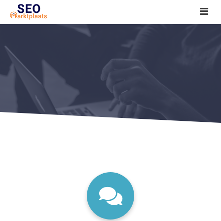
SEO tools reviews
Marketeer bij jou in de buurt?
Offerte
1. Seo voor beginners +
2. Onderzoeken +
3. Aan de slag! +