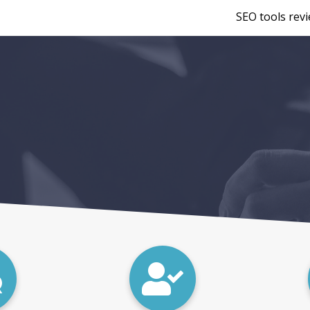
SEO tools rev