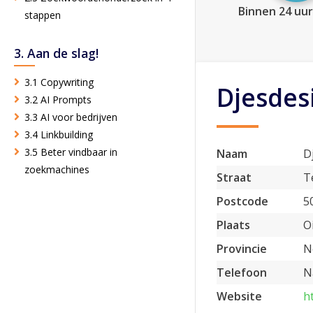
Binnen 24 uur
stappen
3. Aan de slag!
3.1 Copywriting
Djesdes
3.2 AI Prompts
3.3 AI voor bedrijven
3.4 Linkbuilding
3.5 Beter vindbaar in
Naam
D
zoekmachines
Straat
T
Postcode
5
Plaats
O
Provincie
N
Telefoon
N
Website
h