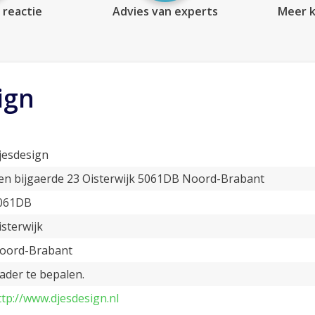
 reactie
Advies van experts
Meer k
ign
jesdesign
en bijgaerde 23 Oisterwijk 5061DB Noord-Brabant
061DB
isterwijk
oord-Brabant
ader te bepalen.
ttp://www.djesdesign.nl