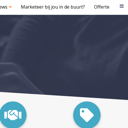
iews
Marketeer bij jou in de buurt?
Offerte