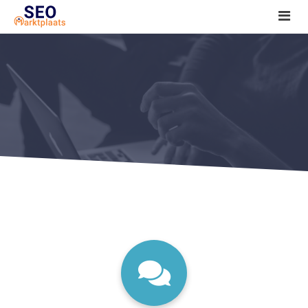
SEO tools reviews
Marketeer bij jou in de buurt?
Offerte
1. Seo voor beginners +
2. Onderzoeken +
3. Aan de slag! +