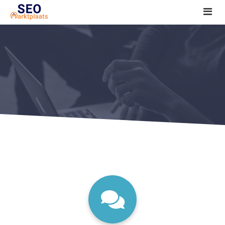
SEO tools reviews
Marketeer bij jou in de buurt?
Offerte
1. Seo voor beginners +
2. Onderzoeken +
3. Aan de slag! +