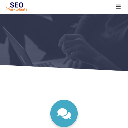
SEO tools reviews
Marketeer bij jou in de buurt?
Offerte
1. Seo voor beginners +
2. Onderzoeken +
3. Aan de slag! +