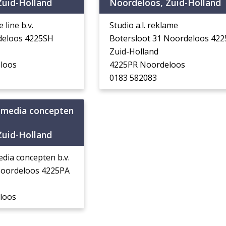
Zuid-Holland
Noordeloos, Zuid-Holland
line b.v.
Studio a.l. reklame
deloos 4225SH
Botersloot 31 Noordeloos 42
Zuid-Holland
loos
4225PR Noordeloos
0183 582083
 media concepten
Zuid-Holland
dia concepten b.v.
Noordeloos 4225PA
loos