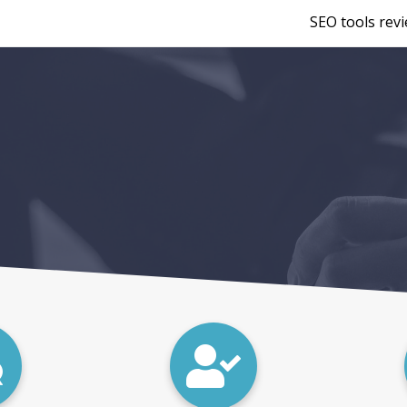
SEO tools rev