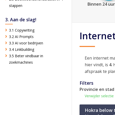
Binnen 24 uur
stappen
3. Aan de slag!
3.1 Copywriting
Interne
3.2 AI Prompts
3.3 AI voor bedrijven
3.4 Linkbuilding
3.5 Beter vindbaar in
Een internet m
zoekmachines
hier vindt, is
4
.
afspraak te pla
Filters
Provincie en stad
Verwijder selectie
Hokra below th