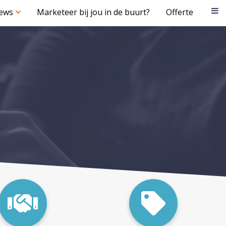
iews
Marketeer bij jou in de buurt?
Offerte