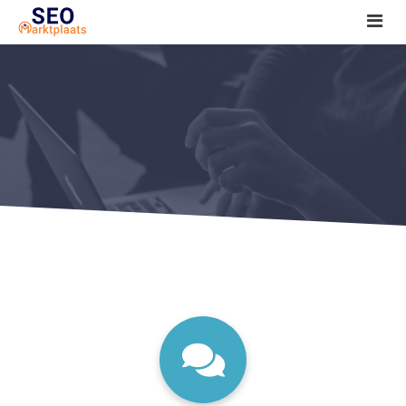
SEO tools reviews
Marketeer bij jou in de buurt?
Offerte
1. Seo voor beginners +
2. Onderzoeken +
3. Aan de slag! +