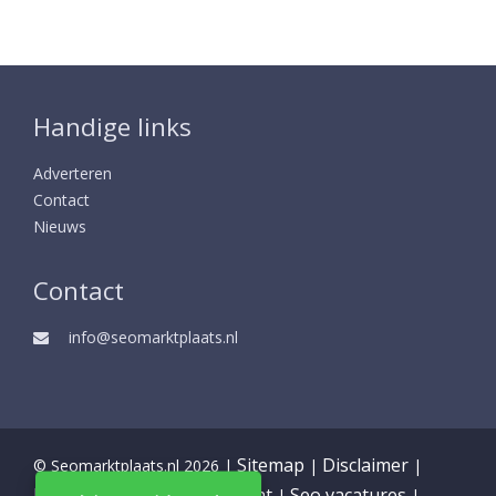
Handige links
Adverteren
Contact
Nieuws
Contact
info@seomarktplaats.nl
Sitemap
Disclaimer
© Seomarktplaats.nl 2026 |
|
|
Partners
Privacy statement
Seo vacatures
|
|
|