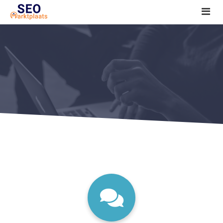
SEO tools reviews
Marketeer bij jou in de buurt?
Offerte
1. Seo voor beginners +
2. Onderzoeken +
3. Aan de slag! +