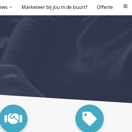
iews
Marketeer bij jou in de buurt?
Offerte