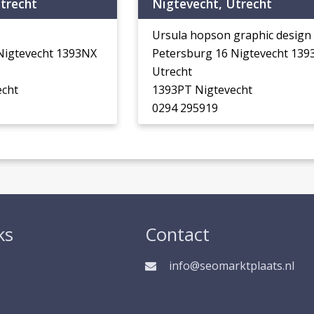
trecht
Nigtevecht, Utrecht
Ursula hopson graphic design
Nigtevecht 1393NX
Petersburg 16 Nigtevecht 139
Utrecht
echt
1393PT Nigtevecht
0294 295919
ks
Contact
info@seomarktplaats.nl