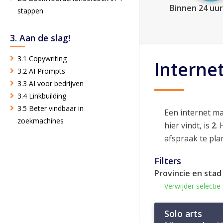
Binnen 24 uur
stappen
3. Aan de slag!
3.1 Copywriting
Interne
3.2 AI Prompts
3.3 AI voor bedrijven
3.4 Linkbuilding
3.5 Beter vindbaar in
Een internet m
zoekmachines
hier vindt, is
2
.
afspraak te pla
Filters
Provincie en stad
Verwijder selectie
Solo arts