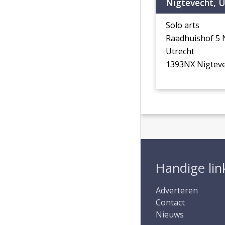
Nigtevecht, U
Solo arts
Raadhuishof 5 
Utrecht
1393NX Nigtev
Handige lin
Adverteren
Contact
Nieuws