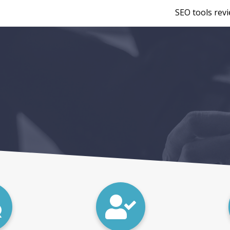
SEO tools rev