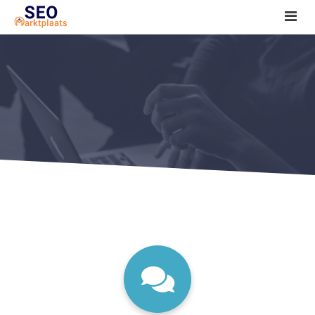
SEO tools reviews
Marketeer bij jou in de buurt?
Offerte
1. Seo voor beginners +
2. Onderzoeken +
3. Aan de slag! +