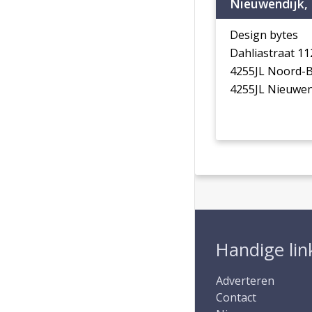
Nieuwendijk,
Design bytes
Dahliastraat 1
4255JL Noord-
4255JL Nieuwen
Handige lin
Adverteren
Contact