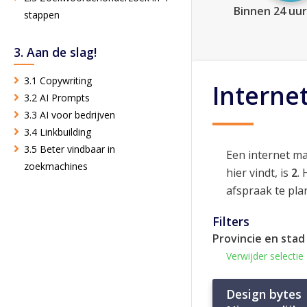
Binnen 24 uur
stappen
3. Aan de slag!
3.1 Copywriting
Interne
3.2 AI Prompts
3.3 AI voor bedrijven
3.4 Linkbuilding
3.5 Beter vindbaar in
Een internet m
zoekmachines
hier vindt, is
2
.
afspraak te pla
Filters
Provincie en stad
Verwijder selectie
Design bytes