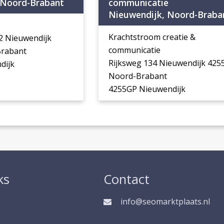
 Noord-Brabant
communicatie
Nieuwendijk, Noord-Braba
Krachtstroom creatie &
12 Nieuwendijk
communicatie
Brabant
Rijksweg 134 Nieuwendijk 425
dijk
Noord-Brabant
4255GP Nieuwendijk
ks
Contact
info@seomarktplaats.nl