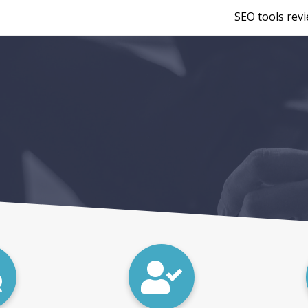
SEO tools rev