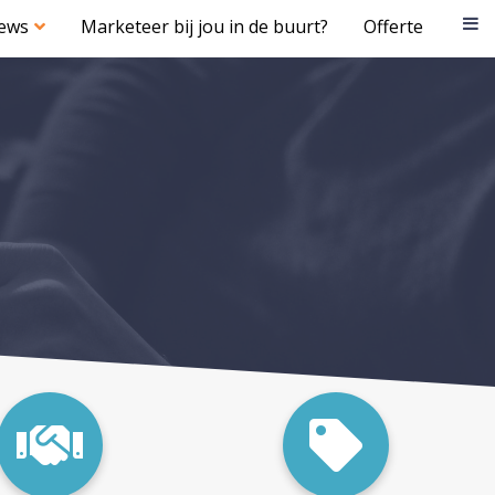
iews
Marketeer bij jou in de buurt?
Offerte