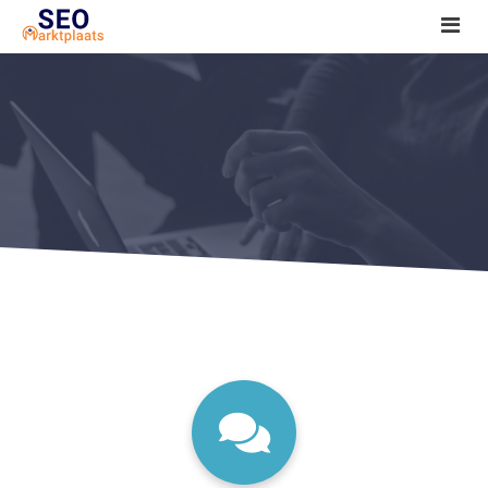
SEO tools reviews
Marketeer bij jou in de buurt?
Offerte
1. Seo voor beginners +
2. Onderzoeken +
3. Aan de slag! +