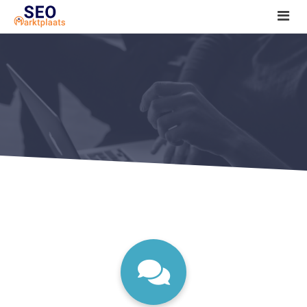
SEO tools reviews
Marketeer bij jou in de buurt?
Offerte
1. Seo voor beginners +
2. Onderzoeken +
3. Aan de slag! +