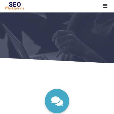
SEO tools reviews
Marketeer bij jou in de buurt?
Offerte
1. Seo voor beginners +
2. Onderzoeken +
3. Aan de slag! +